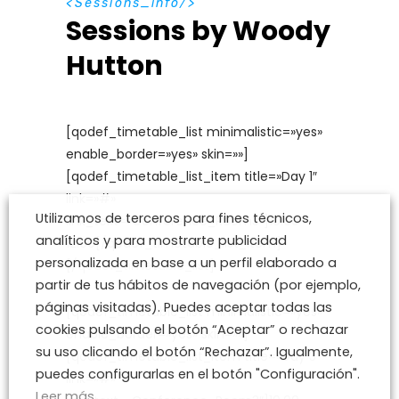
S
e
s
s
i
o
n
s
_
i
n
f
o
Sessions by Woody
Hutton
[qodef_timetable_list minimalistic=»yes»
enable_border=»yes» skin=»»]
[qodef_timetable_list_item title=»Day 1″
link=»#»
Utilizamos de terceros para fines técnicos,
link_text=»Conference_Room3″]10.00-
analíticos y para mostrarte publicidad
12.00[/qodef_timetable_list_item]
personalizada en base a un perfil elaborado a
[/qodef_timetable_list]
partir de tus hábitos de navegación (por ejemplo,
páginas visitadas). Puedes aceptar todas las
[qodef_timetable_list minimalistic=»yes»
cookies pulsando el botón “Aceptar” o rechazar
enable_border=»yes» skin=»»]
su uso clicando el botón “Rechazar”. Igualmente,
[qodef_timetable_list_item title=»Day 3″
puedes configurarlas en el botón "Configuración".
link=»#»
Leer más