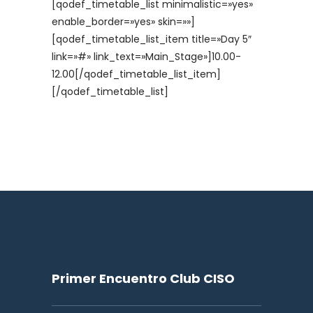
[qodef_timetable_list minimalistic=»yes»
enable_border=»yes» skin=»»]
[qodef_timetable_list_item title=»Day 5″
link=»#» link_text=»Main_Stage»]10.00-
12.00[/qodef_timetable_list_item]
[/qodef_timetable_list]
Primer Encuentro Club CISO