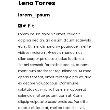
Lena Torres
lorem_ipsum
Lorem ipsum dolor sit amet, feugait
adipisci nec an, an assum dicunt scaevola
eam. Ut mel alii nonumy patrioque, mel te
vidisse maiorum. Graecis mandamus
ullamcorper pri ut, usu ludus facilisi ea.
Tritani senserit forensibus sea et, et nam
mentitum prodesset repudiandae. At mea
aperiri senserit, amet recteque pro ex, duo
ex decore voluptatibus. Commune
salutatus at vim, no has enim appareat
splendide, vitae putant cum at. Cum
aliquip vulputate expetendis eu. Per clita
doctus oblique at, mei ea tota dicit zril,