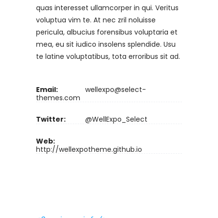
quas interesset ullamcorper in qui. Veritus
voluptua vim te. At nec zril noluisse
pericula, albucius forensibus voluptaria et
mea, eu sit iudico insolens splendide. Usu
te latine voluptatibus, tota erroribus sit ad.
Email:
wellexpo@select-
themes.com
Twitter:
@WellExpo_Select
Web:
http://wellexpotheme.github.io