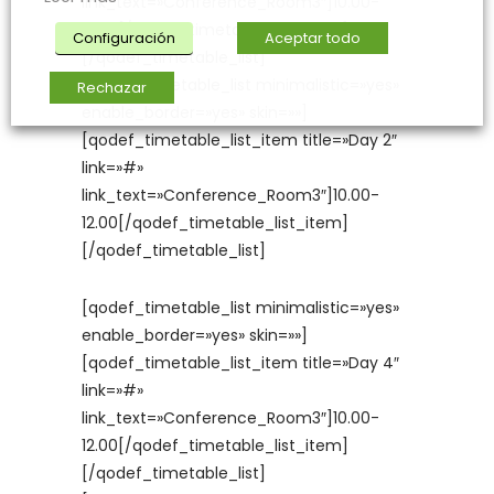
link_text=»Conference_Room3″]10.00-
12.00[/qodef_timetable_list_item]
Configuración
Aceptar todo
[/qodef_timetable_list]
[qodef_timetable_list minimalistic=»yes»
Rechazar
enable_border=»yes» skin=»»]
[qodef_timetable_list_item title=»Day 2″
link=»#»
link_text=»Conference_Room3″]10.00-
12.00[/qodef_timetable_list_item]
[/qodef_timetable_list]
[qodef_timetable_list minimalistic=»yes»
enable_border=»yes» skin=»»]
[qodef_timetable_list_item title=»Day 4″
link=»#»
link_text=»Conference_Room3″]10.00-
12.00[/qodef_timetable_list_item]
[/qodef_timetable_list]