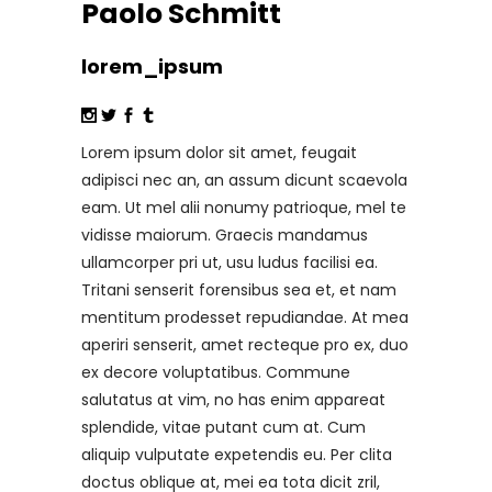
Paolo Schmitt
lorem_ipsum
Lorem ipsum dolor sit amet, feugait
adipisci nec an, an assum dicunt scaevola
eam. Ut mel alii nonumy patrioque, mel te
vidisse maiorum. Graecis mandamus
ullamcorper pri ut, usu ludus facilisi ea.
Tritani senserit forensibus sea et, et nam
mentitum prodesset repudiandae. At mea
aperiri senserit, amet recteque pro ex, duo
ex decore voluptatibus. Commune
salutatus at vim, no has enim appareat
splendide, vitae putant cum at. Cum
aliquip vulputate expetendis eu. Per clita
doctus oblique at, mei ea tota dicit zril,