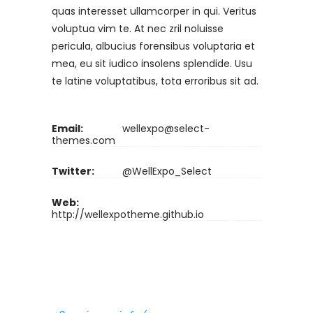
quas interesset ullamcorper in qui. Veritus
voluptua vim te. At nec zril noluisse
pericula, albucius forensibus voluptaria et
mea, eu sit iudico insolens splendide. Usu
te latine voluptatibus, tota erroribus sit ad.
Email:
wellexpo@select-
themes.com
Twitter:
@WellExpo_Select
Web:
http://wellexpotheme.github.io