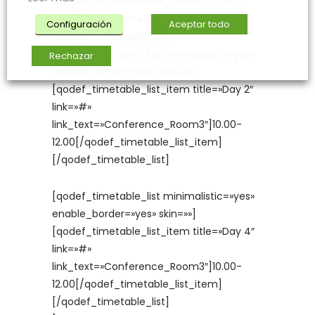
link_text=»Conference_Room3″]10.00-
12.00[/qodef_timetable_list_item]
Configuración
Aceptar todo
[/qodef_timetable_list]
[qodef_timetable_list minimalistic=»yes»
Rechazar
enable_border=»yes» skin=»»]
[qodef_timetable_list_item title=»Day 2″
link=»#»
link_text=»Conference_Room3″]10.00-
12.00[/qodef_timetable_list_item]
[/qodef_timetable_list]
[qodef_timetable_list minimalistic=»yes»
enable_border=»yes» skin=»»]
[qodef_timetable_list_item title=»Day 4″
link=»#»
link_text=»Conference_Room3″]10.00-
12.00[/qodef_timetable_list_item]
[/qodef_timetable_list]