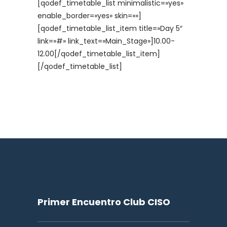
[qodef_timetable_list minimalistic=»yes»
enable_border=»yes» skin=»»]
[qodef_timetable_list_item title=»Day 5″
link=»#» link_text=»Main_Stage»]10.00-
12.00[/qodef_timetable_list_item]
[/qodef_timetable_list]
Primer Encuentro Club CISO