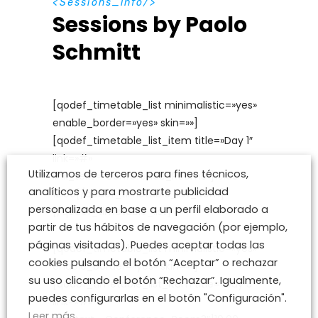
S
e
s
s
i
o
n
s
_
i
n
f
o
Sessions by Paolo
Schmitt
[qodef_timetable_list minimalistic=»yes»
enable_border=»yes» skin=»»]
[qodef_timetable_list_item title=»Day 1″
link=»#»
Utilizamos de terceros para fines técnicos,
link_text=»Conference_Room3″]10.00-
analíticos y para mostrarte publicidad
12.00[/qodef_timetable_list_item]
personalizada en base a un perfil elaborado a
[/qodef_timetable_list]
partir de tus hábitos de navegación (por ejemplo,
páginas visitadas). Puedes aceptar todas las
[qodef_timetable_list minimalistic=»yes»
cookies pulsando el botón “Aceptar” o rechazar
enable_border=»yes» skin=»»]
su uso clicando el botón “Rechazar”. Igualmente,
[qodef_timetable_list_item title=»Day 3″
puedes configurarlas en el botón "Configuración".
link=»#»
Leer más